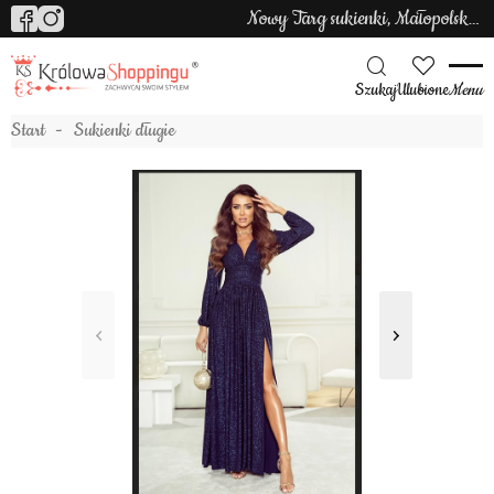
Nowy Targ sukienki, Małopolska sukienki
Szukaj
Ulubione
Menu
Start
Sukienki długie