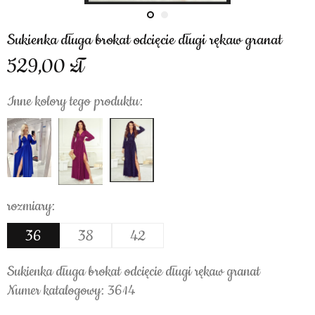
Sukienka długa brokat odcięcie długi rękaw granat
529,00
Inne kolory tego produktu:
rozmiary:
36
38
42
Sukienka długa brokat odcięcie długi rękaw granat
Numer katalogowy: 3614