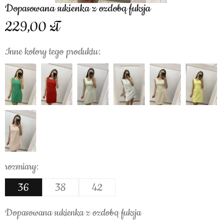
Dopasowana sukienka z ozdobą fuksja
229,00
Inne kolory tego produktu:
rozmiary:
36
38
42
Dopasowana sukienka z ozdobą fuksja