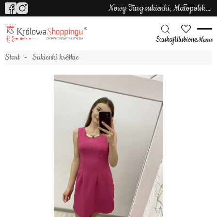
Nowy Targ sukienki, Małopolska sukienki
Szukaj
Ulubione
Menu
Start
Sukienki krótkie