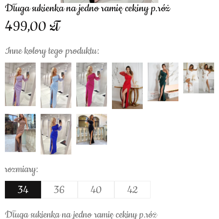
Długa sukienka na jedno ramię cekiny p.róż
499,00
Inne kolory tego produktu:
rozmiary:
34
36
40
42
Długa sukienka na jedno ramię cekiny p.róż