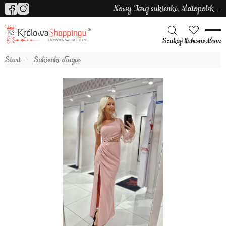
Nowy Targ sukienki, Małopolska sukienki
Szukaj
Ulubione
Menu
Start
Sukienki długie