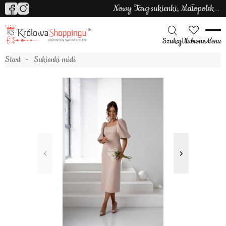
Nowy Targ sukienki, Małopolska sukienki
Szukaj
Ulubione
Menu
Start
Sukienki midi