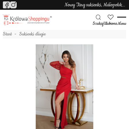
Nowy Targ sukienki, Małopolska sukienki
Szukaj
Ulubione
Menu
Start
Sukienki długie