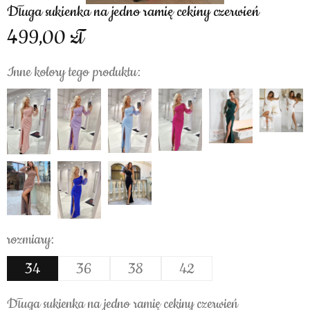
Długa sukienka na jedno ramię cekiny czerwień
499,00
Inne kolory tego produktu:
rozmiary:
34
36
38
42
Długa sukienka na jedno ramię cekiny czerwień