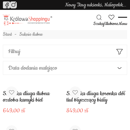
Nowy Targ sukienki, Małopolska sukienki
Szukaj
Ulubione
Menu
Start
Suknie ślubne
Filtruj
Data dodania malejąco
Sukienka długa ślubna
Sukienka długa koronka dół
ozdoba kamyki biel
tiul błyszczący biały
649,00
849,00