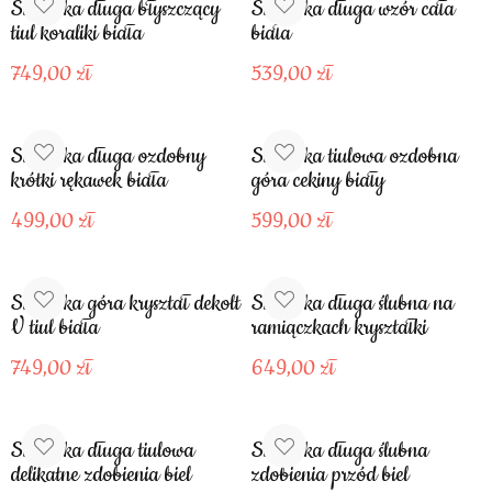
Sukienka długa błyszczący
sukienka długa wzór cała
tiul koraliki biała
biała
749,00
539,00
Sukienka długa ozdobny
Sukienka tiulowa ozdobna
krótki rękawek biała
góra cekiny biały
499,00
599,00
Sukienka góra kryształ dekolt
Sukienka długa ślubna na
V tiul biała
ramiączkach kryształki
749,00
649,00
Sukienka długa tiulowa
Sukienka długa ślubna
delikatne zdobienia biel
zdobienia przód biel