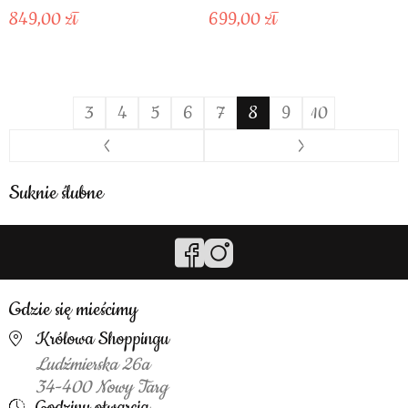
849,00
699,00
3
4
5
6
7
8
9
10
Suknie ślubne
Gdzie się mieścimy
Królowa Shoppingu
Ludźmierska 26a
34-400 Nowy Targ
Godziny otwarcia