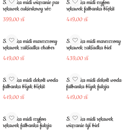
Sukienka midi wiązanie pas
Sukienka midi szyfon
rękawek cukierkowy róż
rękawek falbanka błękit
399,00
419,00
Sukienka midi marszczony
Sukienka midi marszczony
rękawek zakładka chaber
rękawek zakładka biel
419,00
439,00
Sukienka midi dekolt woda
Sukienka midi dekolt woda
falbanka błysk błękit
falbanka błysk fuksja
419,00
419,00
Sukienka midi szyfon
Sukienka midi rękawek
rękawek falbanka fuksja
wiązanie tył biel