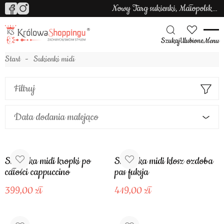
Nowy Targ sukienki, Małopolska sukienki
Szukaj
Ulubione
Menu
Start
Sukienki midi
Filtruj
Data dodania malejąco
Sukienka midi kropki po
Sukienka midi klosz ozdoba
całości cappuccino
pas fuksja
399,00
419,00