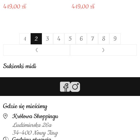
419,00
419,00
1
2
3
4
5
6
7
8
9
Sukienki midi
Gdzie się mieścimy
Królowa Shoppingu
Ludźmierska 26a
34-400 Nowy Targ
Godziny otwarcia