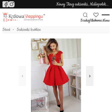
Nowy Targ sukienki, Małopolska sukienki
Szukaj
Ulubione
Menu
Start
Sukienki krótkie