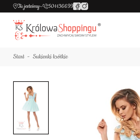
Tu jesteśmy
501136699
Start
Sukienki krótkie