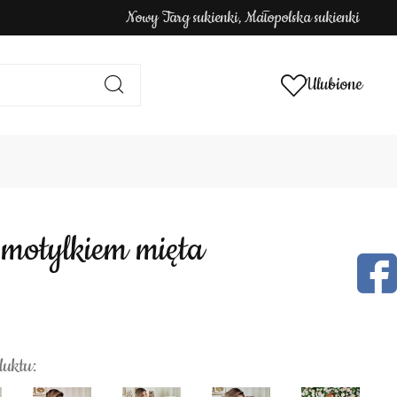
Nowy Targ sukienki, Małopolska sukienki
Ulubione
z motylkiem mięta
duktu: