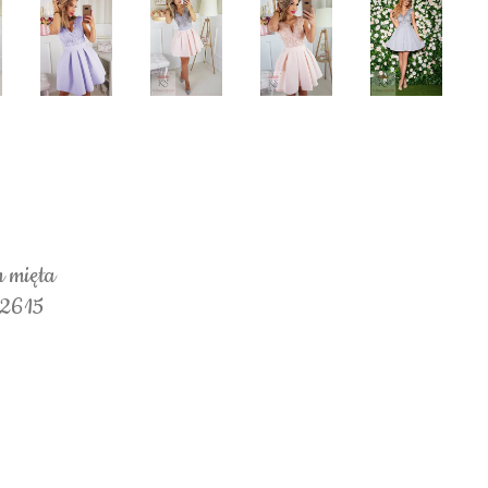
m mięta
 2615