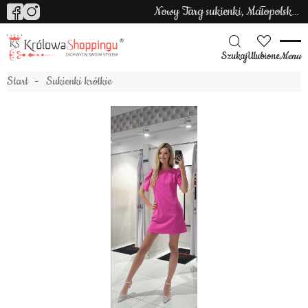
Nowy Targ sukienki, Małopolska sukienki
Szukaj
Ulubione
Menu
Start
Sukienki krótkie