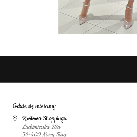
Gdzie się mieścimy
Królowa Shoppingu
Ludźmierska 26a
34-400 Nowy Targ