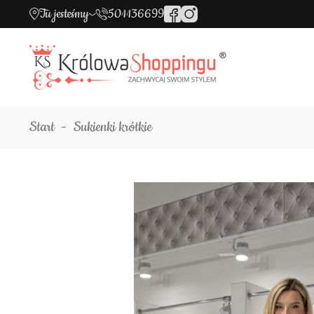
Tu jesteśmy
501136699
Start
Sukienki krótkie