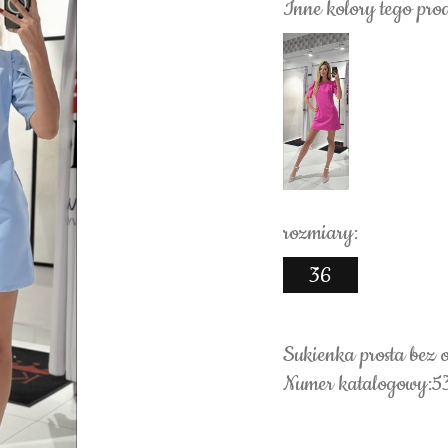
Inne kolory tego pro
rozmiary:
36
Sukienka prosta bez o
Numer katalogowy:5