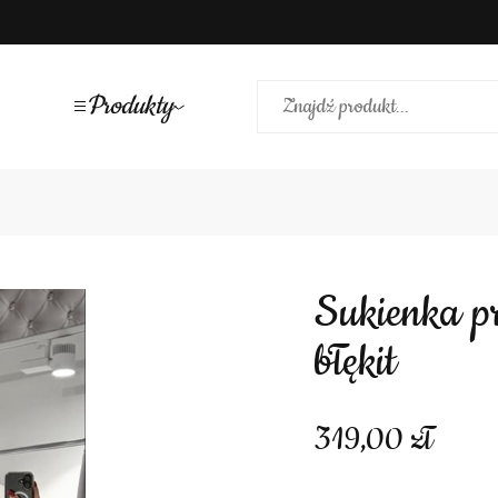
Produkty
Sukienka prosta bez odcięcia rękawek
błękit
319,00