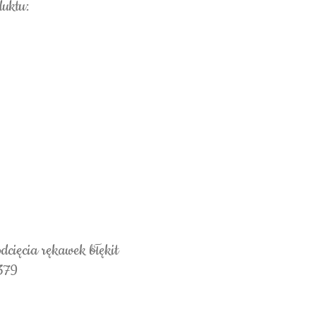
duktu:
dcięcia rękawek błękit
379