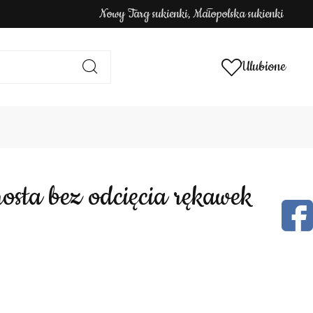
Nowy Targ sukienki, Małopolska sukienki
Ulubione