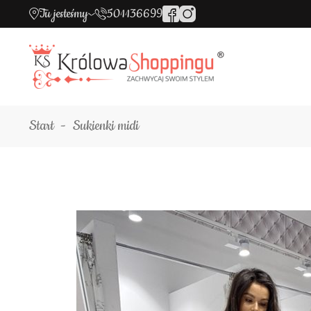
Tu jesteśmy
501136699
Start
Sukienki midi