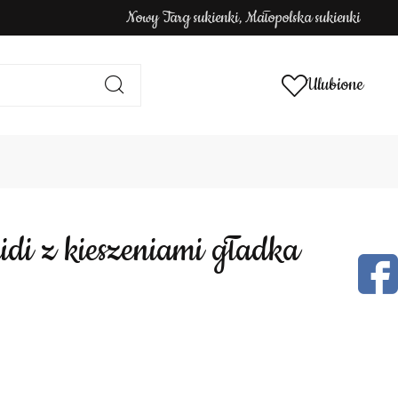
Nowy Targ sukienki, Małopolska sukienki
Ulubione