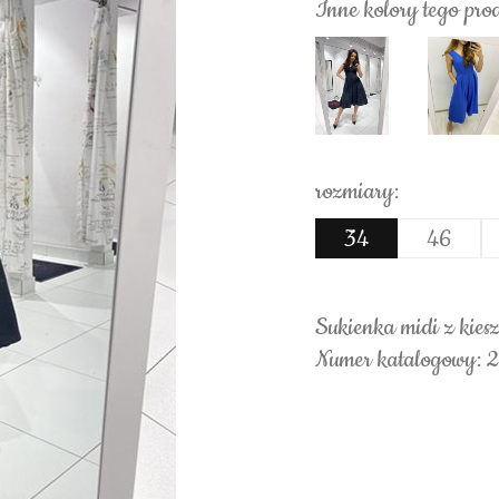
Inne kolory tego pro
rozmiary:
34
46
Sukienka midi z kies
Numer katalogowy: 