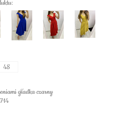
duktu:
48
zeniami gładka czarny
2714