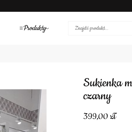
Produkty
Sukienka midi z kieszeniami gładka
czarny
399,00