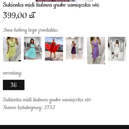
Sukienka midi tiulowa grube ramiączka róż
399,00
Inne kolory tego produktu:
rozmiary:
36
Sukienka midi tiulowa grube ramiączka róż
Numer katalogowy: 2732