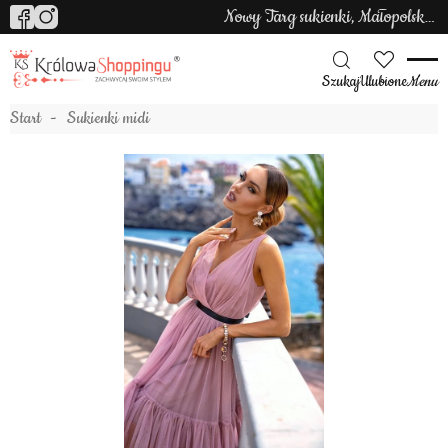
Nowy Targ sukienki, Małopolska sukienki
Szukaj
Ulubione
Menu
Start
Sukienki midi