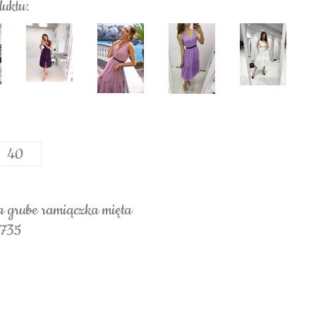
duktu:
40
a grube ramiączka mięta
2735