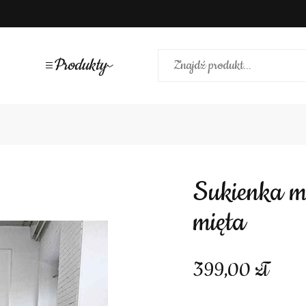
Produkty
Sukienka midi tiulowa grube ramiączka
mięta
399,00