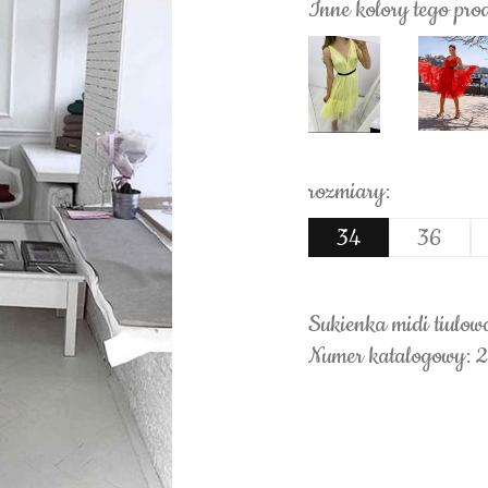
Inne kolory tego pro
rozmiary:
34
36
Sukienka midi tiulow
Numer katalogowy: 