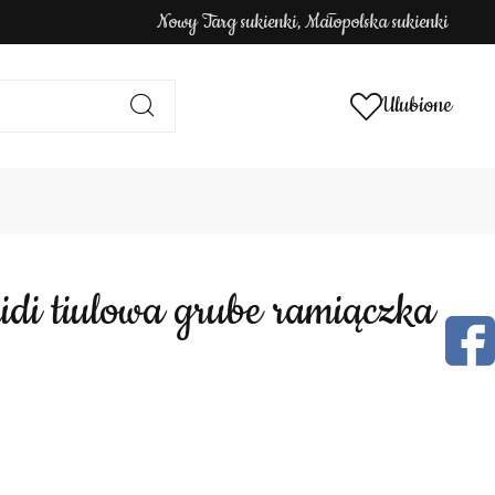
Nowy Targ sukienki, Małopolska sukienki
Ulubione