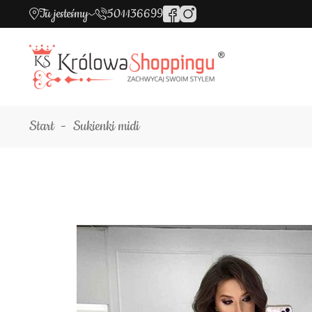
Tu jesteśmy
501136699
Start
Sukienki midi