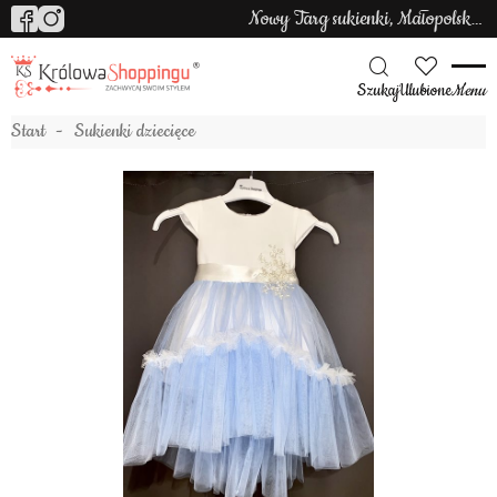
Nowy Targ sukienki, Małopolska sukienki
Szukaj
Ulubione
Menu
Start
Sukienki dziecięce