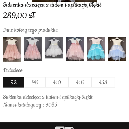
Sukienka dziecięca z tiulem i aplikacją błękit
289,00
Inne kolory tego produktu:
Dziecięce:
92
98
110
116
158
Sukienka dziecięca z tiulem i aplikacją błękit
Numer katalogowy : 3085