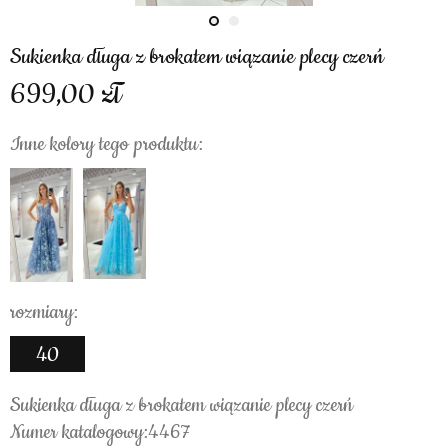
Sukienka długa z brokatem wiązanie plecy czerń
699,00
Inne kolory tego produktu:
rozmiary:
40
Sukienka długa z brokatem wiązanie plecy czerń
Numer katalogowy:4467