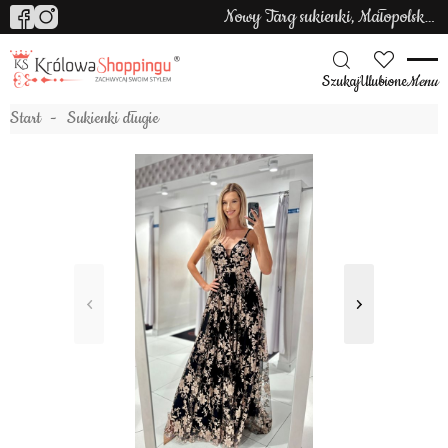
Nowy Targ sukienki, Małopolska sukienki
Szukaj
Ulubione
Menu
Start
Sukienki długie