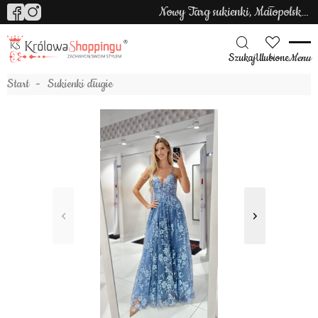
Nowy Targ sukienki, Małopolska sukienki
Szukaj
Ulubione
Menu
Start
Sukienki długie