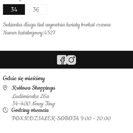
34
36
Sukienka długa tiul asymetria kwiaty brokat czarna
Numer katalogowy:4527
Gdzie się mieścimy
Królowa Shoppingu
Ludźmierska 26a
34-400 Nowy Targ
Godziny otwarcia
PONIEDZIAŁEK-SOBOTA 9:00 - 20:00