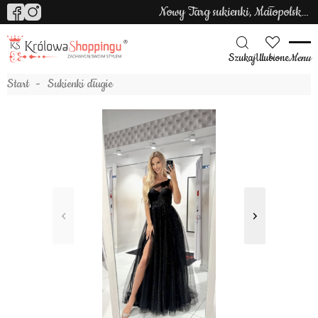
Nowy Targ sukienki, Małopolska sukienki
Szukaj
Ulubione
Menu
Start
Sukienki długie