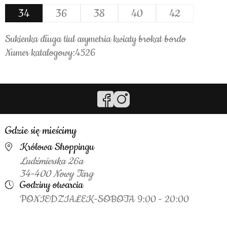
34
36
38
40
42
Sukienka długa tiul asymetria kwiaty brokat bordo
Numer katalogowy:4526
Gdzie się mieścimy
Królowa Shoppingu
Ludźmierska 26a
34-400 Nowy Targ
Godziny otwarcia
PONIEDZIAŁEK-SOBOTA 9:00 - 20:00