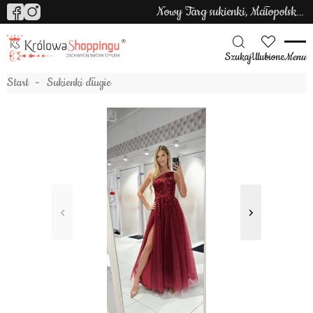
Nowy Targ sukienki, Małopolska sukienki
Szukaj
Ulubione
Menu
Start
Sukienki długie