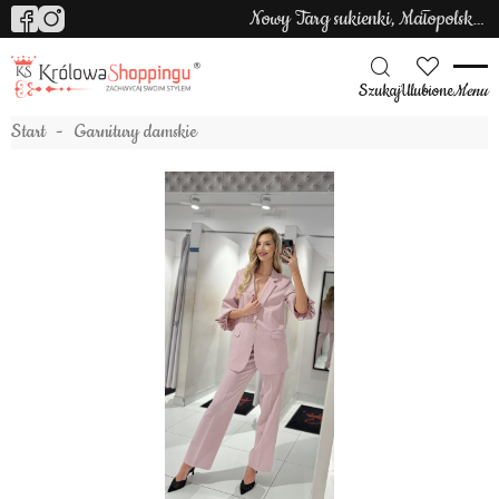
Nowy Targ sukienki, Małopolska sukienki
Szukaj
Ulubione
Menu
Start
Garnitury damskie