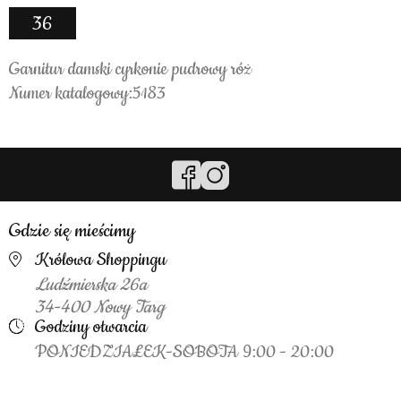
36
Garnitur damski cyrkonie pudrowy róż
Numer katalogowy:5183
Gdzie się mieścimy
Królowa Shoppingu
Ludźmierska 26a
34-400 Nowy Targ
Godziny otwarcia
PONIEDZIAŁEK-SOBOTA 9:00 - 20:00