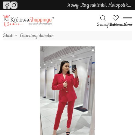
Nowy Targ sukienki, Małopolska sukienki
Szukaj
Ulubione
Menu
Start
Garnitury damskie