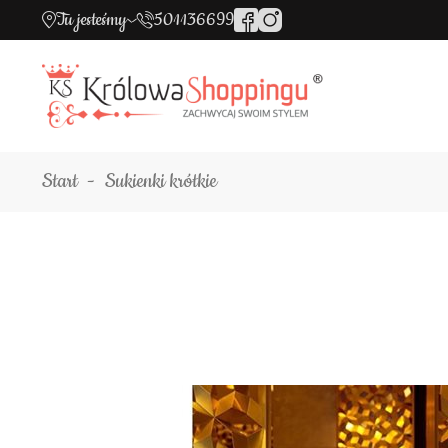
Tu jesteśmy
501136699
Start
Sukienki krótkie