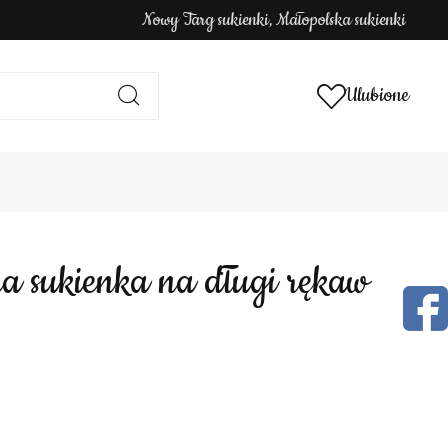
Nowy Targ sukienki, Małopolska sukienki
Ulubione