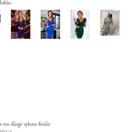
duktu:
 na długi rękaw biała