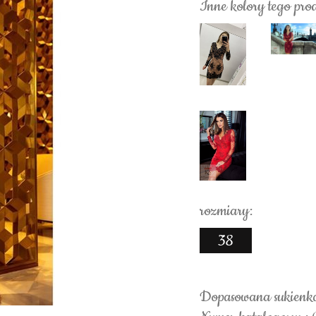
Inne kolory tego pro
rozmiary:
38
Dopasowana sukienka