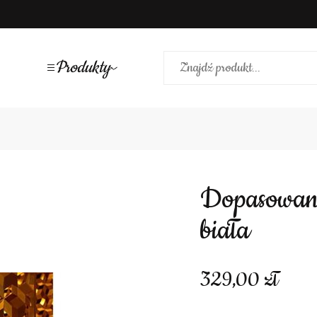
Produkty
Dopasowana sukienka na długi rękaw
biała
329,00