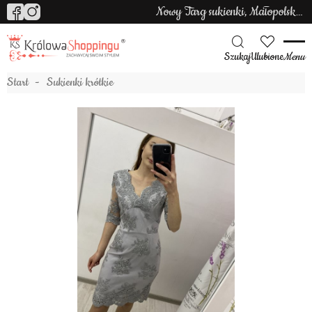
Nowy Targ sukienki, Małopolska sukienki
Szukaj
Ulubione
Menu
Start
Sukienki krótkie