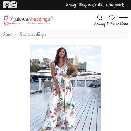
Nowy Targ sukienki, Małopolska sukienki
Szukaj
Ulubione
Menu
Start
Sukienki długie