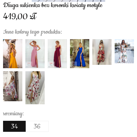
Długa sukienka bez koronki kwiaty motyle
419,00
Inne kolory tego produktu:
rozmiary:
34
36