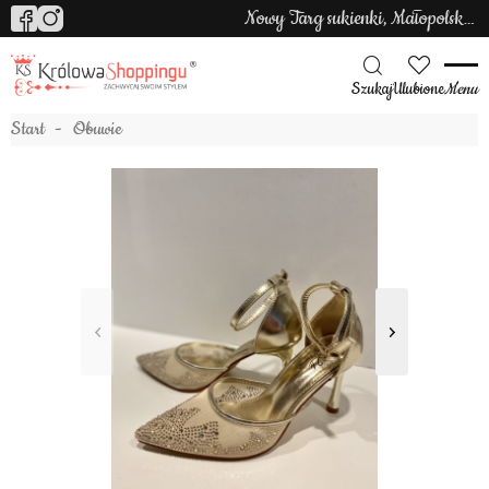
Nowy Targ sukienki, Małopolska sukienki
Szukaj
Ulubione
Menu
Start
Obuwie