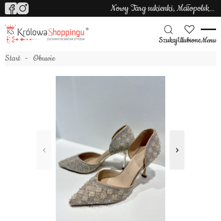
Nowy Targ sukienki, Małopolska sukienki
Szukaj
Ulubione
Menu
Start
Obuwie