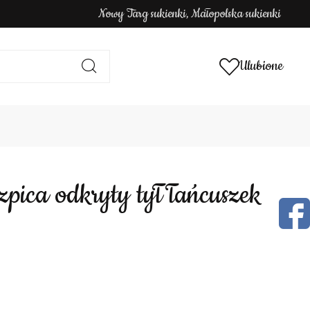
Nowy Targ sukienki, Małopolska sukienki
Ulubione