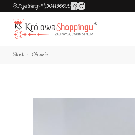
Tu jesteśmy
501136699
Start
Obuwie