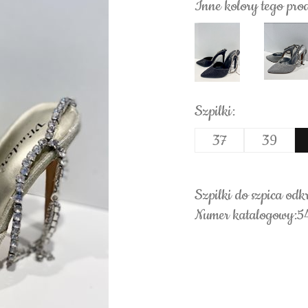
Inne kolory tego pro
Szpilki:
37
39
Szpilki do szpica odkr
Numer katalogowy:5