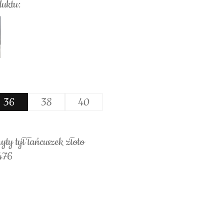
duktu:
36
38
40
yty tył łańcuszek złoto
476