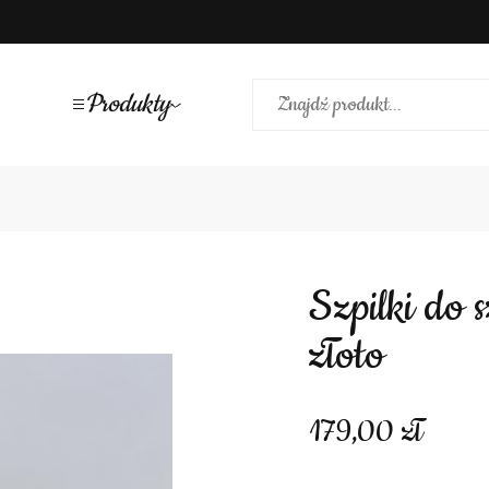
Produkty
Szpilki do szpica odkryty tył łańcuszek
złoto
179,00