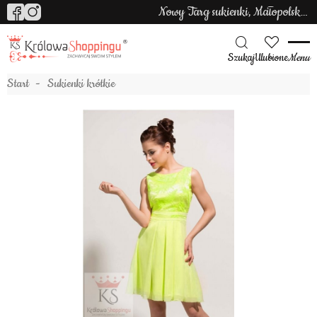
Nowy Targ sukienki, Małopolska sukienki
Szukaj
Ulubione
Menu
Start
Sukienki krótkie