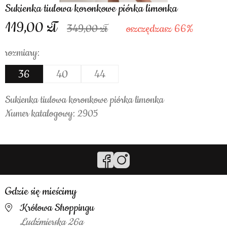
Sukienka tiulowa koronkowe piórka limonka
119,00
349,00
oszczędzasz 66%
rozmiary:
36
40
44
Sukienka tiulowa koronkowe piórka limonka
Numer katalogowy: 2905
Gdzie się mieścimy
Królowa Shoppingu
Ludźmierska 26a