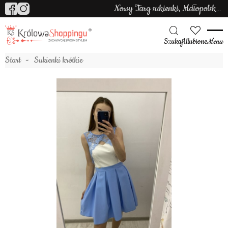
Nowy Targ sukienki, Małopolska sukienki
Szukaj
Ulubione
Menu
Start
Sukienki krótkie