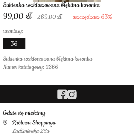
Sukienka rozkloszowana błękitna koronka
99,00
269,00
oszczędzasz 63%
rozmiary:
36
Sukienka rozkloszowana błękitna koronka
Numer katalogowy: 2866
Gdzie się mieścimy
Królowa Shoppingu
Ludźmierska 26a