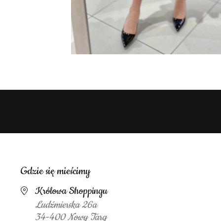
Gdzie się mieścimy
Królowa Shoppingu
Ludźmierska 26a
34-400 Nowy Targ