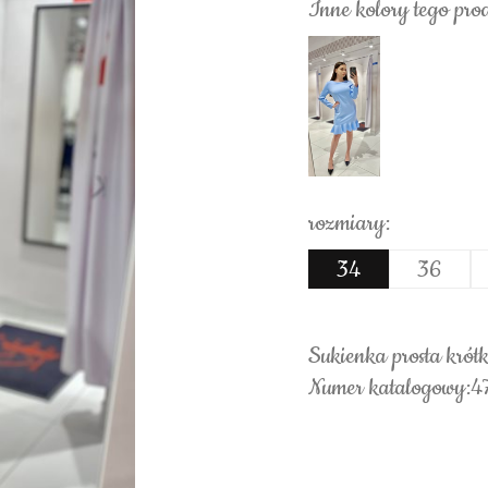
Inne kolory tego pro
rozmiary:
34
36
Sukienka prosta krót
Numer katalogowy:4