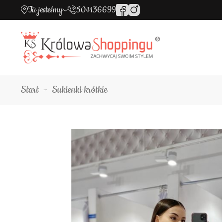
Tu jesteśmy
501136699
Start
Sukienki krótkie