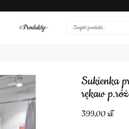
Produkty
Sukienka prosta krótka falbana długi
rękaw p.róż
399,00