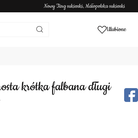
Nowy Targ sukienki, Małopolska sukienki
Ulubione