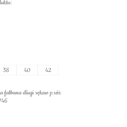
duktu:
38
40
42
ka falbana długi rękaw p.róż
746