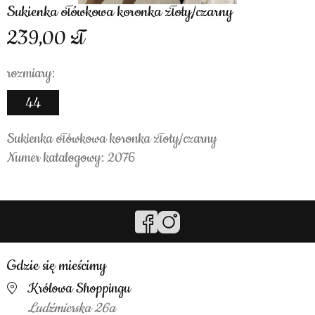
Sukienka ołówkowa koronka złoty/czarny
239,00
rozmiary:
44
Sukienka ołówkowa koronka złoty/czarny
Numer katalogowy: 2076
Gdzie się mieścimy
Królowa Shoppingu
Ludźmierska 26a