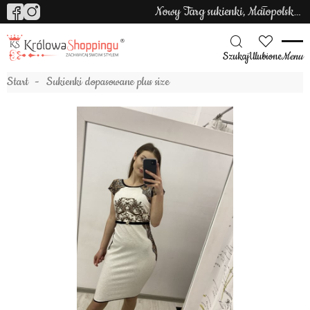
Nowy Targ sukienki, Małopolska sukienki
Szukaj
Ulubione
Menu
Start
Sukienki dopasowane plus size