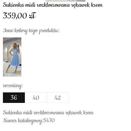
Sukienka midi rozkloszowana rękawek krem
359,00
Inne kolory tego produktu:
rozmiary:
36
40
42
Sukienka midi rozkloszowana rękawek krem
Numer katalogowy:5470