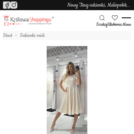
Nowy Targ sukienki, Małopolska sukienki
Szukaj
Ulubione
Menu
Start
Sukienki midi