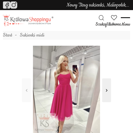
Nowy Targ sukienki, Małopolska sukienki
Szukaj
Ulubione
Menu
Start
Sukienki midi