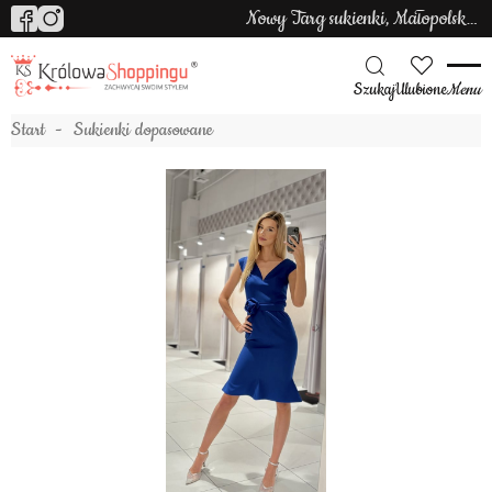
Nowy Targ sukienki, Małopolska sukienki
Szukaj
Ulubione
Menu
Start
Sukienki dopasowane