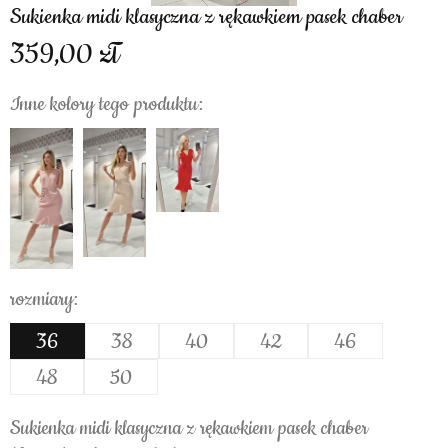
Sukienka midi klasyczna z rękawkiem pasek chaber
359,00
Inne kolory tego produktu:
rozmiary:
36
38
40
42
46
48
50
Sukienka midi klasyczna z rękawkiem pasek chaber