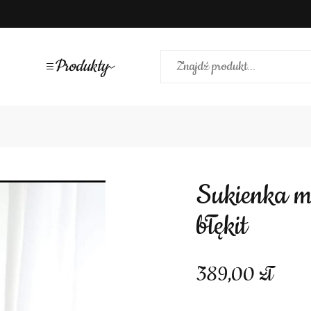
Produkty
Sukienka midi falbanki na rękawach
błękit
389,00