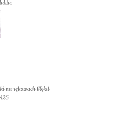
duktu:
ki na rękawach błękit
3125