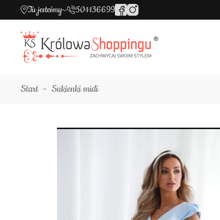
Tu jesteśmy
501136699
Start
Sukienki midi