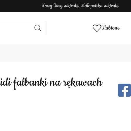
Nowy Targ sukienki, Małopolska sukienki
Ulubione