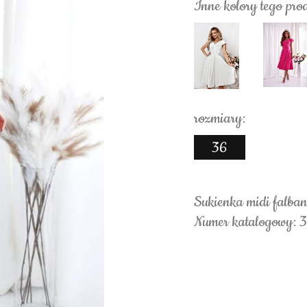
Inne kolory tego pro
rozmiary:
36
Sukienka midi falban
Numer katalogowy: 