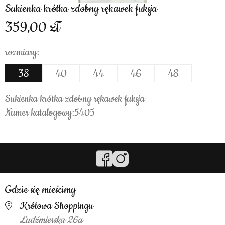
Sukienka krótka zdobny rękawek fuksja
359,00
rozmiary:
38
40
44
46
48
Sukienka krótka zdobny rękawek fuksja
Numer katalogowy:5405
Gdzie się mieścimy
Królowa Shoppingu
Ludźmierska 26a