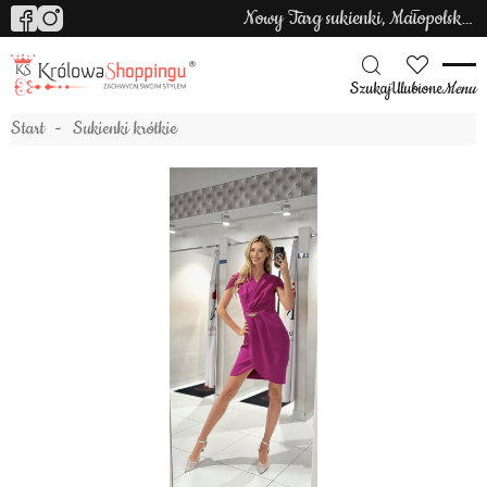
Nowy Targ sukienki, Małopolska sukienki
Szukaj
Ulubione
Menu
Start
Sukienki krótkie