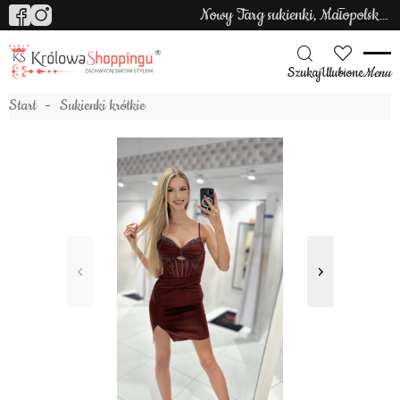
Nowy Targ sukienki, Małopolska sukienki
Szukaj
Ulubione
Menu
Start
Sukienki krótkie