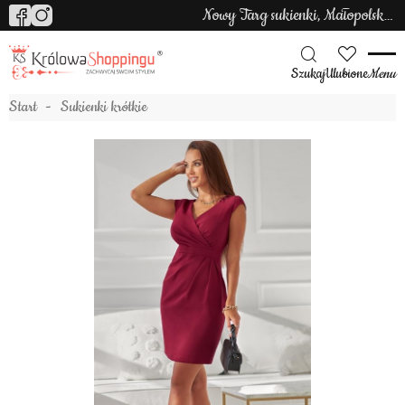
Nowy Targ sukienki, Małopolska sukienki
Szukaj
Ulubione
Menu
Start
Sukienki krótkie