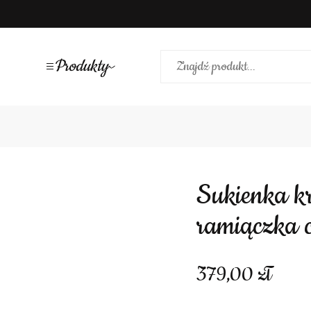
Produkty
Sukienka krótka z marszczeniami
ramiączka 
379,00