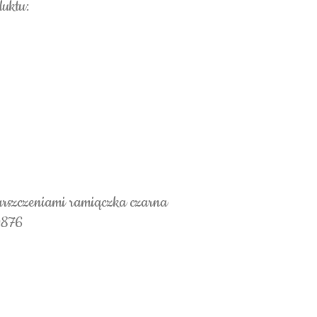
duktu:
arszczeniami ramiączka czarna
0876