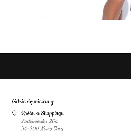
Gdzie się mieścimy
Królowa Shoppingu
Ludźmierska 26a
34-400 Nowy Targ