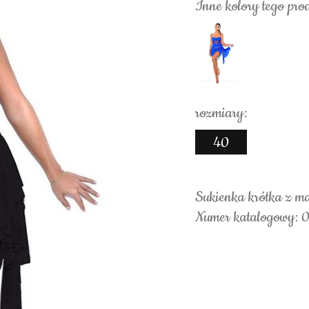
Inne kolory tego pro
rozmiary:
40
Sukienka krótka z m
Numer katalogowy: 