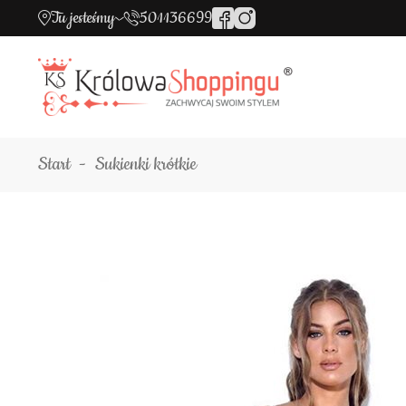
Tu jesteśmy
501136699
Start
Sukienki krótkie