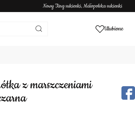
Nowy Targ sukienki, Małopolska sukienki
Ulubione
czarna