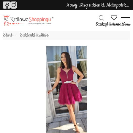
Nowy Targ sukienki, Małopolska sukienki
Szukaj
Ulubione
Menu
Start
Sukienki krótkie