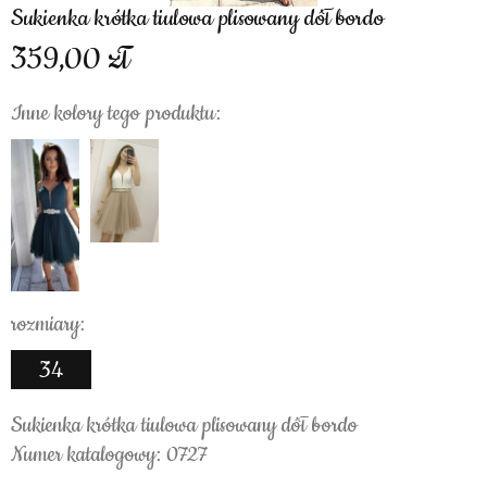
Sukienka krótka tiulowa plisowany dół bordo
359,00
Inne kolory tego produktu:
rozmiary:
34
Sukienka krótka tiulowa plisowany dół bordo
Numer katalogowy: 0727