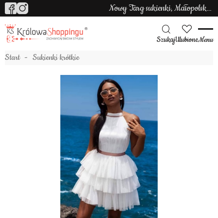
Nowy Targ sukienki, Małopolska sukienki
Szukaj
Ulubione
Menu
Start
Sukienki krótkie