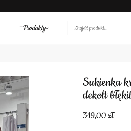
Produkty
Sukienka krótka prosta zakładany
dekolt błęki
319,00