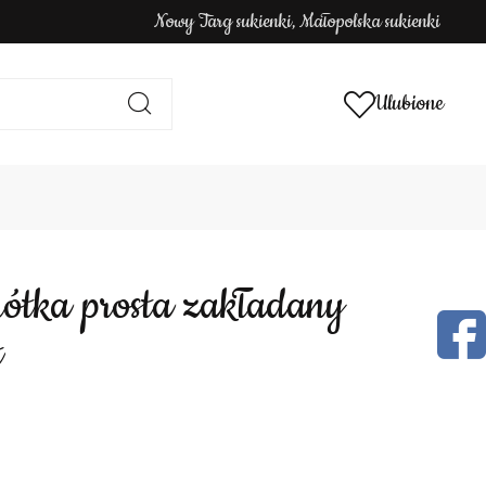
Nowy Targ sukienki, Małopolska sukienki
Ulubione
t