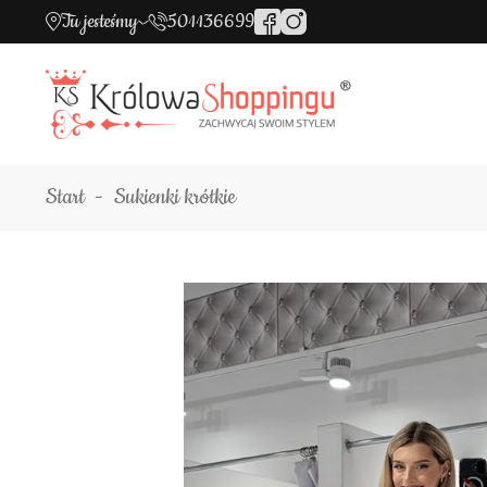
Tu jesteśmy
501136699
Start
Sukienki krótkie