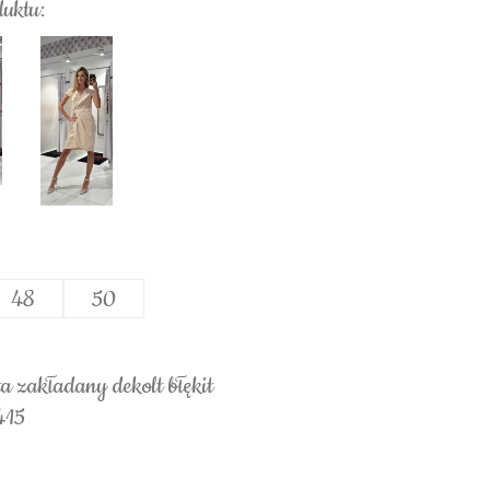
duktu:
48
50
a zakładany dekolt błękit
415