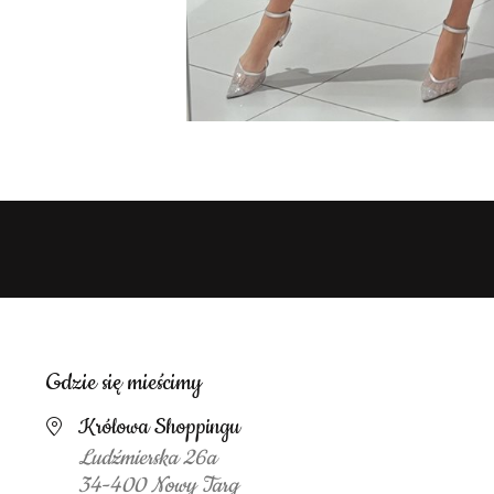
Gdzie się mieścimy
Królowa Shoppingu
Ludźmierska 26a
34-400 Nowy Targ