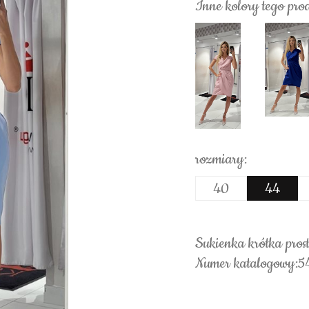
Inne kolory tego pro
rozmiary:
40
44
Sukienka krótka prost
Numer katalogowy:5