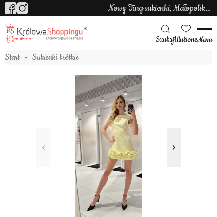
Nowy Targ sukienki, Małopolska sukienki
Szukaj
Ulubione
Menu
Start
Sukienki krótkie