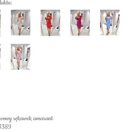
duktu:
ywowy rękawek amarant
 3389