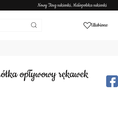
Nowy Targ sukienki, Małopolska sukienki
Ulubione