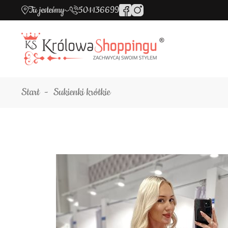
Tu jesteśmy
501136699
Start
Sukienki krótkie