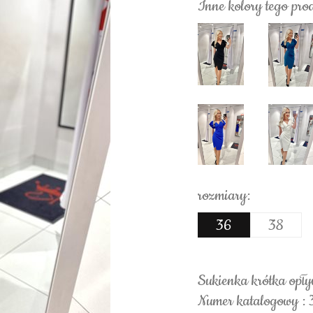
Inne kolory tego pro
rozmiary:
36
38
Sukienka krótka opł
Numer katalogowy :