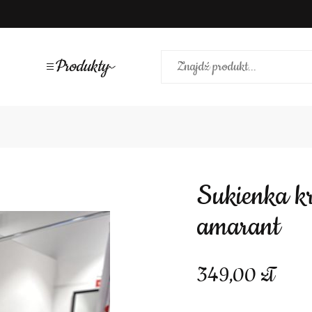
Produkty
Sukienka krótka opływowy rękawek
amarant
349,00