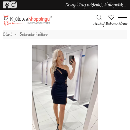
Nowy Targ sukienki, Małopolska sukienki
Szukaj
Ulubione
Menu
Start
Sukienki krótkie