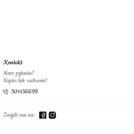
Kontakt
Masz pytania?
Napisz lub zadzwoń!
501136699
Znajdź nas na: