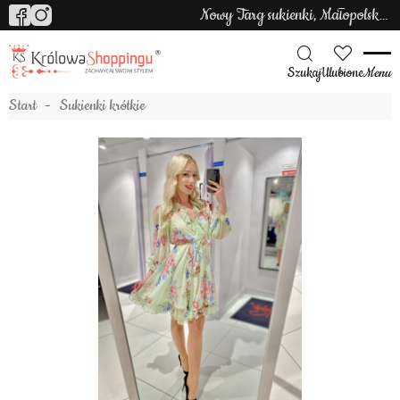
Nowy Targ sukienki, Małopolska sukienki
Szukaj
Ulubione
Menu
Start
Sukienki krótkie