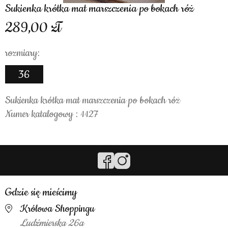
Sukienka krótka mat marszczenia po bokach róż
289,00
rozmiary:
36
Sukienka krótka mat marszczenia po bokach róż
Numer katalogowy : 1127
Gdzie się mieścimy
Królowa Shoppingu
Ludźmierska 26a