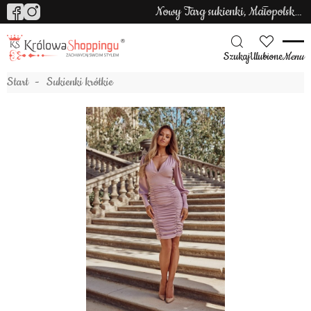
Nowy Targ sukienki, Małopolska sukienki
Szukaj
Ulubione
Menu
Start
Sukienki krótkie