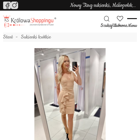
Nowy Targ sukienki, Małopolska sukienki
Szukaj
Ulubione
Menu
Start
Sukienki krótkie