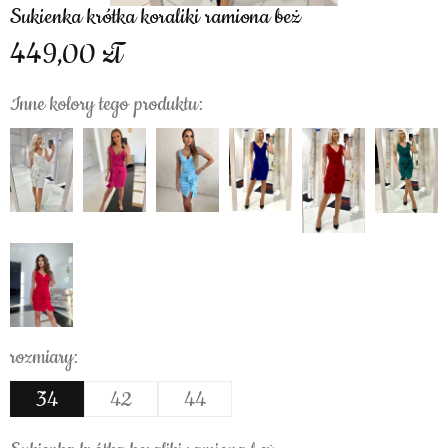
Sukienka krótka koraliki ramiona beż
449,00
Inne kolory tego produktu:
rozmiary:
34
42
44