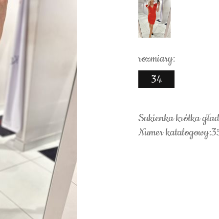
rozmiary:
34
Sukienka krótka gła
Numer katalogowy:3