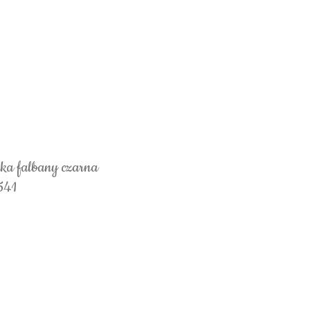
dka falbany czarna
541