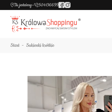
Tu jesteśmy
501136699
Start
Sukienki krótkie