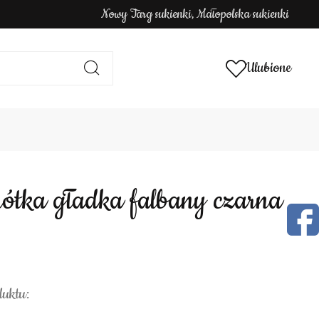
Nowy Targ sukienki, Małopolska sukienki
Ulubione
krótka gładka falbany czarna
duktu: