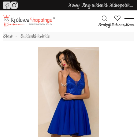
Nowy Targ sukienki, Małopolska sukienki
Szukaj
Ulubione
Menu
Start
Sukienki krótkie