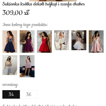
Sukienka krótka dekolt trójkąt i szarfa chaber
309,00
Inne kolory tego produktu:
rozmiary:
34
36